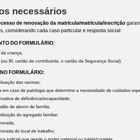
s necessários
cesso de renovação da matrícula/matrícula/inscrição
garant
, considerando cada caso particular e resposta social:
NTO DO FORMULÁRIO:
 da criança;
(ou BI, cartão de contribuinte, o cartão da Segurança Social).
 NO FORMULÁRIO:
ituação das vacinas;
 em caso de patologia que determine a necessidade de cuidados espe
vativa de deficiência/incapacidade;
alão de abono de família;
stituição do agregado familiar;
morada;
orada do local de trabalho;
ça judicial que regule o poder paternal ou tutela/curatela.