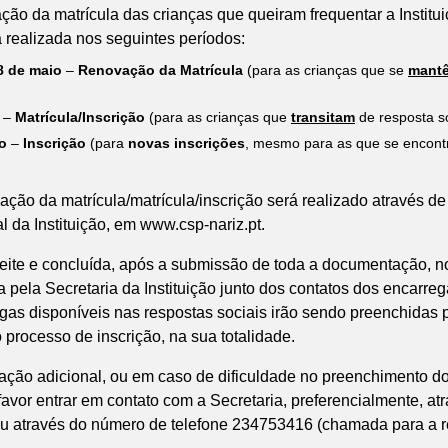
ação da matrícula das crianças que queiram frequentar a Institu
á realizada nos seguintes períodos:
08 de maio
–
Renovação da Matrícula
(para as crianças que se
mant
–
Matrícula/Inscrição
(para as crianças que
transitam
de resposta so
o
–
Inscrição
(para
novas inscrições
, mesmo para as que se encontr
ão da matrícula/matrícula/inscrição será realizado através de 
al da Instituição, em www.csp-nariz.pt.
aceite e concluída, após a submissão de toda a documentação, no
a pela Secretaria da Instituição junto dos contatos dos encarr
agas disponíveis nas respostas sociais irão sendo preenchidas 
 processo de inscrição, na sua totalidade.
ação adicional, ou em caso de dificuldade no preenchimento do
 favor entrar em contato com a Secretaria, preferencialmente, at
ou através do número de telefone 234753416 (chamada para a re