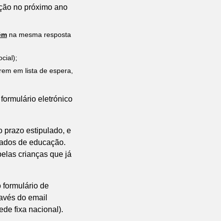
ição no próximo ano
êm
na mesma resposta
cial);
em em lista de espera,
formulário eletrónico
 prazo estipulado, e
egados de educação.
pelas crianças que já
 formulário de
ravés do email
de fixa nacional).