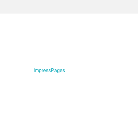
his cute theme was created to showcase your
rk in a simple way. Use it wisely.
rag & drop with
ImpressPages