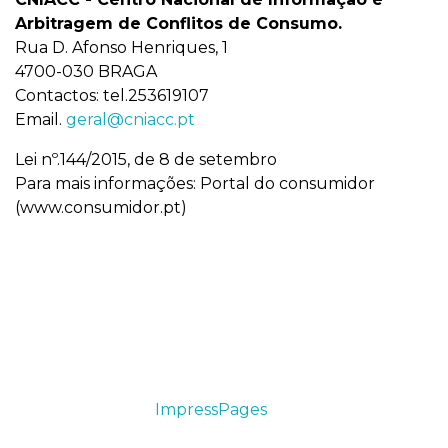
Arbitragem de Conflitos de Consumo
.
Rua D. Afonso Henriques, 1
4700-030 BRAGA
Contactos: tel.253619107
Email.
geral@cniacc.pt
Lei nº.144/2015, de 8 de setembro
Para mais informações: Portal do consumidor
(
www.consumidor.pt
)
This cute theme was created to showcase your
work in a simple way. Use it wisely.
Drag & drop with
ImpressPages