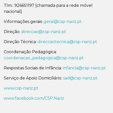
Tlm.: 926651197 [chamada para a rede móvel
nacional]
Informações gerais:
geral@csp-nariz.pt
Direção:
direccao@csp-nariz.pt
Direção Técnica:
direccaotecnica@csp-nariz.pt
Coordenação Pedagógica:
coordenacao_pedagogica@csp-nariz.pt
Respostas Sociais de Infância:
infancia@csp-nariz.pt
Serviço de Apoio Domiciliário:
sad@csp-nariz.pt
www.csp-nariz.pt
www.facebook.com/CSP.Nariz